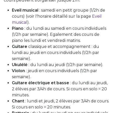
cours peuvent s'organiser jusque 21h.
Eveil musical
: samedi en petit groupe (1/2h de
cours) (voir l'horaire détaillé sur la page
Eveil
musical
).
Piano
: du lundi au samedi en cours individuels
(1/2h par semaine). Egalement des cours de
piano les lundi et vendredi matins.
Guitare
classique et accompagnement : du
lundi au jeudi en cours individuels (1/2h par
semaine).
Ukulélé
: du lundi au jeudi (1/2h par semaine).
Violon
: jeudi en cours individuels (1/2h par
semaine).
Guitare électrique et basse
: du lundi au jeudi,
2 élèves par 3/4h de cours. Si cours en solo = 20
minutes.
Chant
: lundi et jeudi, 2 élèves par 3/4h de cours.
Si cours en solo = 20 minutes.