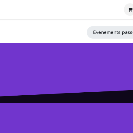
es
Salle du Casino
Agenda
À propos
Photos-Vidéos
Événements pas