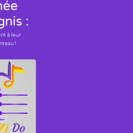
née
gnis :
ent à leur
nteau !