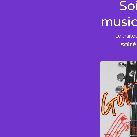
So
music
Le traite
soiré