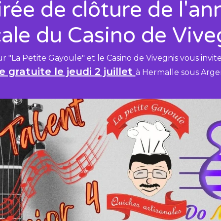
irée de clôture de l'an
ale du Casino de Vive
ur "La Petite Gayoule" et le Casino de Vivegnis vous invit
e gratuite le jeudi 2 juillet
à Hermalle sous Arge