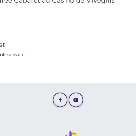
irée Cabaret au Casino de Vivegnis
st
nline event